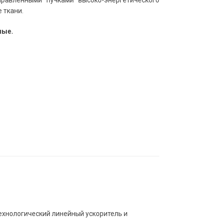
равленными пучками высоко-энергетического
 ткани.
лые.
ехнологический линейный ускоритель и