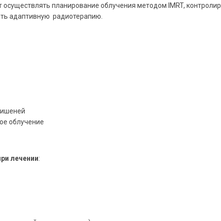
т осуществлять планирование облучения методом IMRT, контролир
ать адаптивную радиотерапию.
мишеней
ное облучение
ри лечении
: