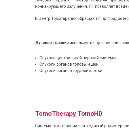
Лучевая терапия - метод лечения при кото
ионизирующего излучения. ЛТ позволяет воздей
В Центр Томотерапии обращаются для радиотер
Лучевая терапия
используется для лечения онк
Опухоли центральной нервной системы
Опухоли органов головы и шеи
Опухоли органов грудной клетки
TomoTherapy TomoHD
Система томотерапии – это единый радиотерап