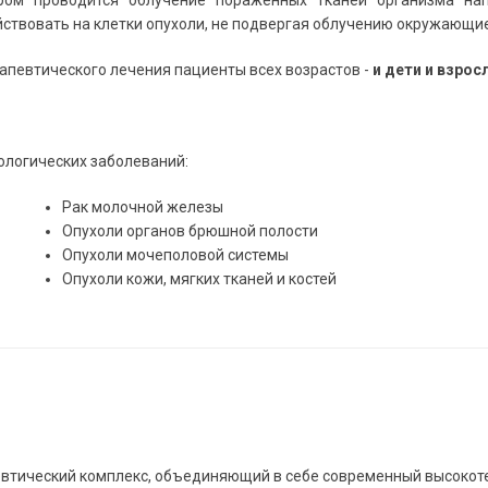
ром проводится облучение пораженных тканей организма нап
ствовать на клетки опухоли, не подвергая облучению окружающие
апевтического лечения пациенты всех возрастов -
и дети и взрос
ологических заболеваний:
Рак молочной железы
Опухоли органов брюшной полости
Опухоли мочеполовой системы
Опухоли кожи, мягких тканей и костей
евтический комплекс, объединяющий в себе современный высокот