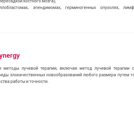
пересадкой костного мозга);
ллобластомах, эпендимомах, герминогенных опухолях, ли
ynergy
 методы лучевой терапии, включая метод лучевой терапии с
 виды злокачественных новообразований любого размера путем 
ства работы и точности.