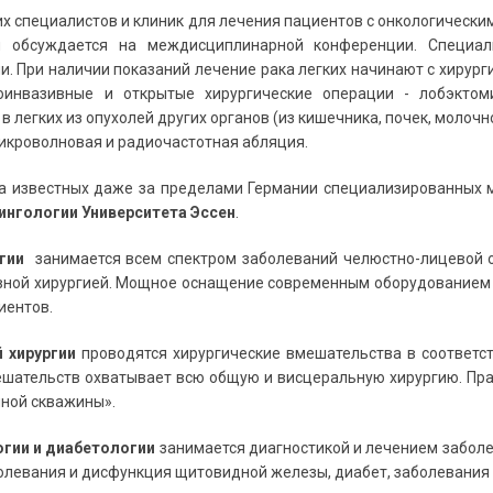
 специалистов и клиник для лечения пациентов с онкологически
я обсуждается на междисциплинарной конференции. Специал
и. При наличии показаний лечение рака легких начинают с хирург
оинвазивные и открытые хирургические операции - лобэктом
 легких из опухолей других органов (из кишечника, почек, молочн
микроволновая и радиочастотная абляция.
а известных даже за пределами Германии специализированных 
ингологии Университета Эссен
.
ргии
занимается всем спектром заболеваний челюстно-лицевой о
ивной хирургией. Мощное оснащение современным оборудованием 
иентов.
 хирургии
проводятся хирургические вмешательства в соответс
ешательств охватывает всю общую и висцеральную хирургию. Пра
ной скважины».
огии и диабетологии
занимается диагностикой и лечением заболев
левания и дисфункция щитовидной железы, диабет, заболевания с