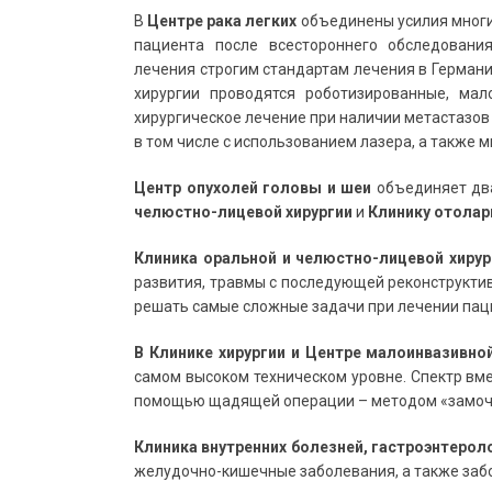
В
Центре рака легких
объединены усилия многих
пациента после всестороннего обследовани
лечения строгим стандартам лечения в Германи
хирургии проводятся роботизированные, мал
хирургическое лечение при наличии метастазов в
в том числе с использованием лазера, а также 
Центр опухолей головы и шеи
объединяет дв
челюстно-лицевой хирургии
и
Клинику отолар
Клиника оральной и челюстно-лицевой хиру
развития, травмы с последующей реконструкт
решать самые сложные задачи при лечении пац
В Клинике хирургии и Центре малоинвазивной
самом высоком техническом уровне. Спектр вм
помощью щадящей операции – методом «замоч
Клиника внутренних болезней, гастроэнтерол
желудочно-кишечные заболевания, а также забо