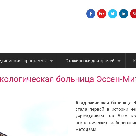
дицинские программы
Стажировки для врачей
К
+
+
кологическая больница Эссен-Ми
Академическая больница Э
стала первой в истории н
учреждением, на базе ко
онкологических заболева
методами.