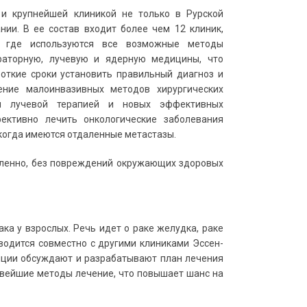
и крупнейшей клиникой не только в Рурской
ании. В ее состав входит более чем 12 клиник,
, где используются все возможные методы
раторную, лучевую и ядерную медицины, что
откие сроки установить правильный диагноз и
ение малоинвазивных методов хирургических
и лучевой терапией и новых эффективных
ективно лечить онкологические заболевания
когда имеются отдаленные метастазы.
вленно, без повреждений окружающих здоровых
ка у взрослых. Речь идет о раке желудка, раке
оводится совместно с другими клиниками Эссен-
ции обсуждают и разрабатывают план лечения
овейшие методы лечение, что повышает шанс на