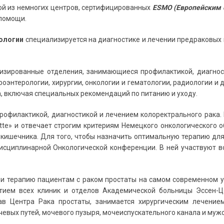
ной из немногих центров, сертифицированных
ESMO (Европейским 
 помощи.
кологии
специализируется на диагностике и лечении предраковых 
изированные отделения, занимающиеся профилактикой, диагнос
роэнтерологии, хирургии, онкологии и гематологии, радиологии и 
, включая специальных рекомендаций по питанию и уходу.
рофилактикой, диагностикой и лечением колоректрального рака. 
itte» и отвечает строгим критериям Немецкого онкологического
 кишечника. Для того, чтобы назначить оптимальную терапию для
сциплинарной Онкологической конференции. В ней участвуют вс
и терапию пациентам с раком простаты на самом современном у
тием всех клиник и отделов Академической больницы Эссен-Ц
ав Центра Рака простаты, занимается хирургическим лечение
чевых путей, мочевого пузыря, мочеиспускательного канала и муж