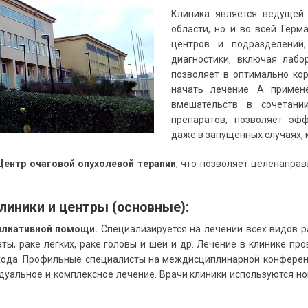
Клиника является ведущей 
области, но и во всей Герм
центров и подразделений
диагностики, включая лабо
позволяет в оптимально кор
начать лечение. А примен
вмешательств в сочетани
препаратов, позволяет эфф
даже в запущенных случаях, 
Центр очаговой опухолевой терапии
, что позволяет целенапра
иники и центры (основные):
ллиативной помощи.
Специализируется на лечении всех видов ра
ты, раке легких, раке головы и шеи и др. Лечение в клинике пр
хода. Профильные специалисты на междисциплинарной конферен
идуальное и комплексное лечение. Врачи клиники используются н