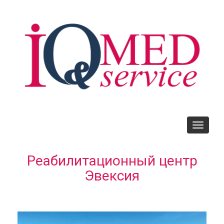
Skip
to
main
content
Toggle
navigati
Реабилитационный центр
Эвексия