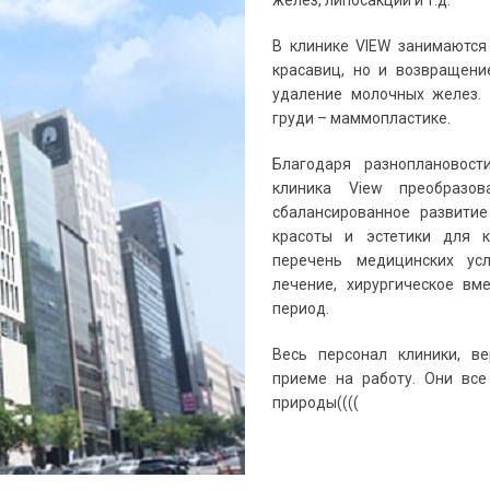
желез, липосакции и т.д.
В клинике VIEW занимаются
красавиц, но и возвращен
удаление молочных желез. 
груди – маммопластике.
Благодаря разноплановос
клиника View преобразов
сбалансированное развитие
красоты и эстетики для к
перечень медицинских усл
лечение, хирургическое вм
период.
Весь персонал клиники, ве
приеме на работу. Они все
природы((((