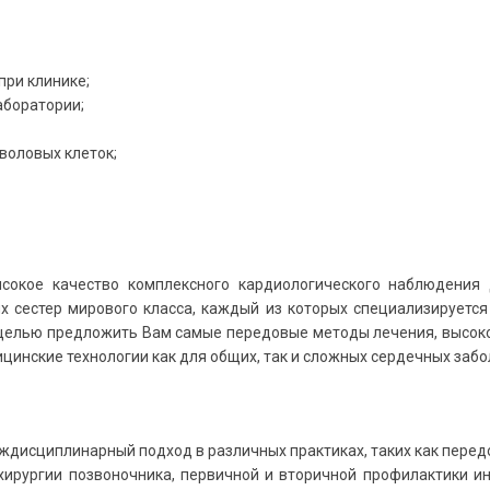
при клинике;
аборатории;
воловых клеток;
ысокое качество комплексного кардиологического наблюдения
 сестер мирового класса, каждый из которых специализируется
 целью предложить Вам самые передовые методы лечения, высоко
инские технологии как для общих, так и сложных сердечных забол
ждисциплинарный подход в различных практиках, таких как перед
 хирургии позвоночника, первичной и вторичной профилактики и