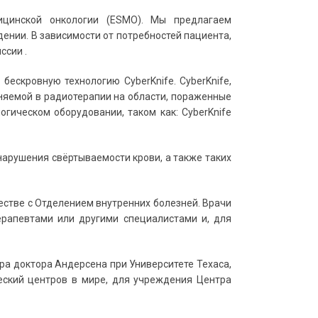
ицинской онкологии (ESMO). Мы предлагаем
ении. В зависимости от потребностей пациента,
ссии .
ескровную технологию CyberKnife. CyberKnife,
еняемой в радиотерапии на области, пораженные
гическом оборудовании, таком как: CyberKnife
нарушения свёртываемости крови, а также таких
естве с Отделением внутренних болезней. Врачи
ерапевтами или другими специалистами и, для
а доктора Андерсена при Университете Техаса,
ический центров в мире, для учреждения Центра