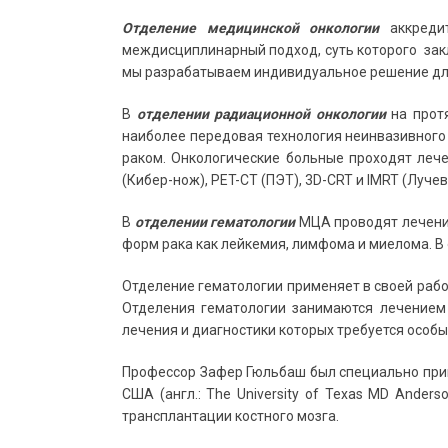
Отделение медицинской онкологии
аккреди
междисциплинарный подход, суть которого закл
мы разрабатываем индивидуальное решение для 
В
отделении радиационной онкологии
на протя
наиболее передовая технология неинвазивного 
раком. Онкологические больные проходят лече
(Кибер-нож), PET-CT (ПЭТ), 3D-CRT и IMRT (Луч
В
отделении гематологии
МЦА проводят лечение
форм рака как лейкемия, лимфома и миелома. В
Отделение гематологии применяет в своей рабо
Отделения гематологии занимаются лечением 
лечения и диагностики которых требуется особы
Профессор Зафер Гюльбаш был специально приг
США (англ.: The University of Texas MD Ander
трансплантации костного мозга.