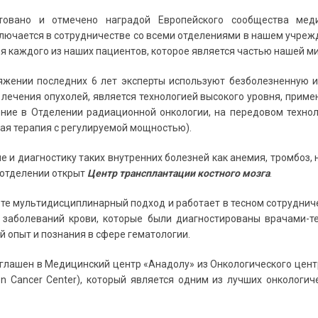
товано и отмечено наградой Европейского сообщества мед
ючается в сотрудничестве со всеми отделениями в нашем учрежд
каждого из наших пациентов, которое является частью нашей ми
жении последних 6 лет эксперты используют безболезненную и б
лечения опухолей, является технологией высокого уровня, прим
ние в Отделении радиационной онкологии, на передовом техноло
евая терапия с регулируемой мощностью).
 и диагностику таких внутренних болезней как анемия, тромбоз, 
 отделении открыт
Центр трансплантации костного мозга
.
те мультидисциплинарный подход и работает в тесном сотруднич
заболеваний крови, которые были диагностированы врачами-т
й опыт и познания в сфере гематологии.
лашен в Медицинский центр «Анадолу» из Онкологического центр
son Cancer Center), который является одним из лучших онколог