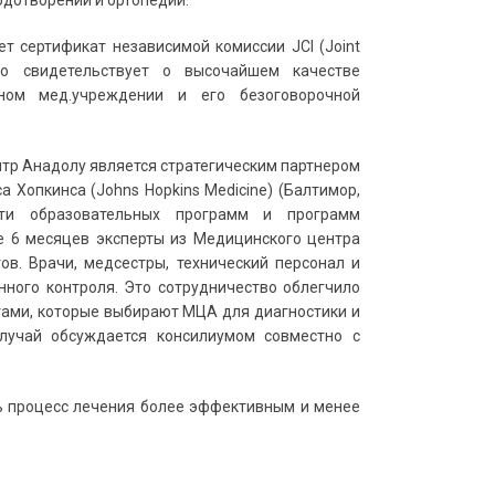
одотворении и ортопедии.
ет с
ертификат независимой комиссии JCI (Joint
 что свидетельствует о высочайшем качестве
ном мед.учреждении и его безоговорочной
нтр Анадолу является стратегическим партнером
 Хопкинса (Johns Hopkins Medicine) (Балтимор,
ти образовательных программ и программ
е 6 месяцев эксперты из Медицинского центра
в. Врачи, медсестры, технический персонал и
ного контроля. Это сотрудничество облегчило
ами, которые выбирают МЦА для диагностики и
лучай обсуждается консилиумом совместно с
 процесс лечения более эффективным и менее