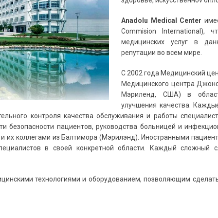
здоровье, искусственноv опл
Anadolu Medical Center
име
Commision International),
медицинских услуг в дан
репутации во всем мире.
С 2002 года Медицинский це
Медицинского центра Джонса
Мэриленд, США) в облас
улучшения качества. Кажды
ьного контроля качества обслуживания и работы специалисто
ти безопасности пациентов, руководства больницей и инфекцион
и их коллегами из Балтимора (Мэрилэнд). Иностранными пациент
специалистов в своей конкретной области. Каждый сложный с
цинскими технологиями и оборудованием, позволяющим сделать