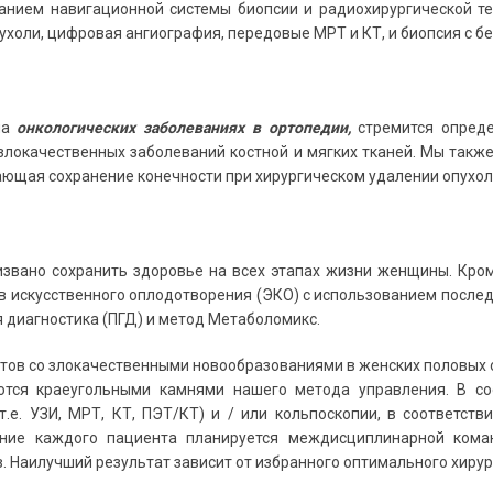
анием навигационной системы биопсии и радиохирургической техн
пухоли, цифровая ангиография, передовые МРТ и КТ, и биопсия с 
на
онкологических заболеваниях в ортопедии,
стремится опреде
 злокачественных заболеваний костной и мягких тканей. Мы так
ающая сохранение конечности при хирургическом удалении опухол
извано сохранить здоровье на всех этапах жизни женщины. Кро
в искусственного оплодотворения (ЭКО) с использованием послед
 диагностика (ПГД) и метод Метаболомикс.
тов со злокачественными новообразованиями в женских половых 
тся краеугольными камнями нашего метода управления. В со
.е. УЗИ, МРТ, КТ, ПЭТ/КТ) и / или кольпоскопии, в соответстви
ение каждого пациента планируется междисциплинарной коман
. Наилучший результат зависит от избранного оптимального хирур