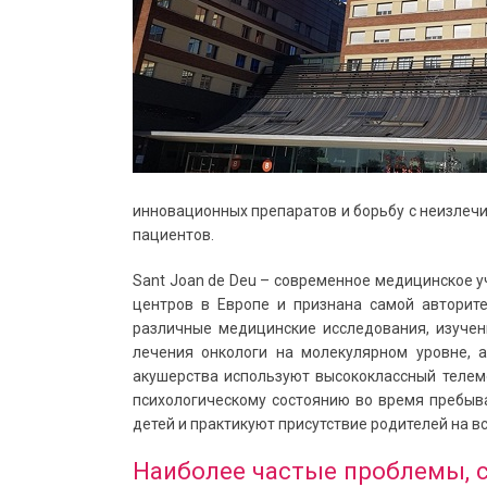
инновационны
х
препарат
ов и борьбу с
неизлеч
пациентов.
Sant Joan de Deu
– современное медицинское у
центров в Европе и признана самой авторит
различные медицинские исследования, изучен
лечени
я
онкологи на молекулярном уровне
, 
акушерства
используют высококлассный телем
психологическому состоянию во время пребыв
детей и практикуют присутствие родителей на вс
Наиболее частые проблемы, 