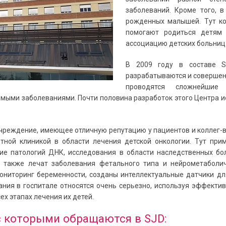
заболеваний. Кроме того, 
рожденных малышей. Тут к
помогают родиться детям 
ассоциацию детских больниц 
В 2009 году
в составе
разрабатываются и
совершен
проводятся сложнейшие
имыми заболеваниями.
Почти половина разработок этого Центра и
чреждение, имеющее отличную репутацию у пациентов и коллег-
етной
клиникой
в области лечения детской онкологии
. Тут
прим
ие патологий ДНК,
исследования в области наследственных бол
а также
лечат заболевания фетального типа и нейрометаболич
ониторинг беременности
,
созданы интеллектуальные датчики д
ания в госпитале относятся
очень серьезно, используя эффекти
ех этапах лечения их детей.
с которыми обращаются в
SJD
: