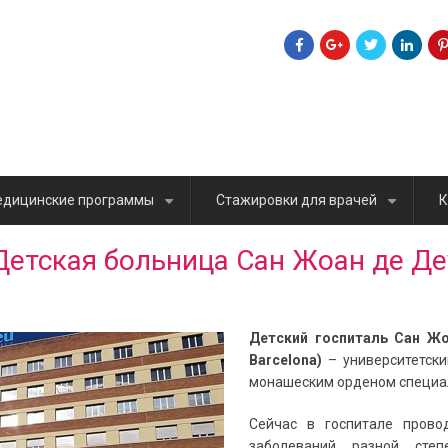
дицинские программы
Стажировки для врачей
К
+
+
Детская больница Сан Жоан де Де
Детский госпиталь Сан Ж
Barcelona)
– университетски
м
онашеским орденом специ
Сейчас в госпитале прово
заболеваний разной степ