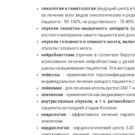
онкология и гематология
(ведущий центр в 
за лечение всех видов онкологических и ред
пациента - 90-100%, не родственного - 70-80%
опухоли скелетно-мышечного аппарата (
костного материала самого пациента или дон
опухоли головного и спинного мозга, вкл
опухоли головного мозга
нейробластома
(причем в госпитале берутся
агрессивное лечение нейробластомы у дете
шансы на выживание пациентов. Эта методика
лейкозы
- применяются персонифицированн
индивидуальное лечение каждого пациента с
лейкемия
- для лечения используется CAR Т-
эпилепсия
- применяется как медикаментозное
внутриглазные опухоли, в т.ч.
ретиноблас
пациента на поздней стадии болезни
неврология
- эффективное лечение парапле
эпилепсии
кардиология
- кардиологический центр SJD 
оперативного лечения сердечно-сосудист