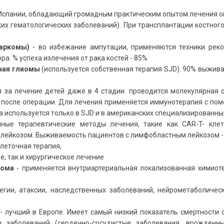
Испании, обладающий громадным практическим опытом лечения онк
ких гематологических заболеваний). При трансплантации костно
саркомы)
- во избежание ампутации, применяются техники рек
ора.
% успеха излечения от рака костей
-
85%
ючая глиомы
(используется собственная терапия SJD). 90% выжив
 за лечение детей даже в 4 стадии. проводится молекулярная о
й после операции. Для лечения применяется иммунотерапия с по
 используется только в SJD и в американских специализированны
ые терапевтические методы лечения, такие как CAR-T- клет
 лейкозом. Выживаемость пациентов с лимфобластным лейкозом -
клеточная терапия,
, так и хирургическое лечение
тома
- применяется внутриартериальная локализованная химиоте
гии, атаксии, наследственных заболеваний, нейрометаболичес
- лучший в Европе. Имеет самый низкий показатель смертности
ых заболеваний (сердечно-сосудистые заболевания, врожден