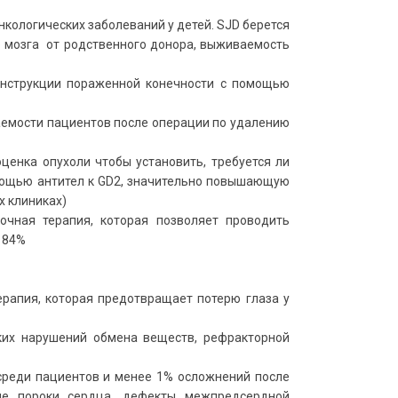
ологических заболеваний у детей. SJD берется
го мозга от родственного донора, выживаемость
онструкции пораженной конечности с помощью
аемости пациентов после операции по удалению
ценка опухоли чтобы установить, требуется ли
мощью антител к GD2, значительно повышающую
х клиниках)
очная терапия, которая позволяет проводить
 84%
рапия, которая предотвращает потерю глаза у
ких нарушений обмена веществ, рефракторной
 среди пациентов и менее 1% осложнений после
ные пороки сердца, дефекты межпредсердной