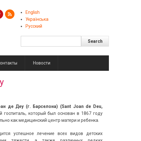
English
Українська
Русский
Search
Поиск
онтакты
Новости
у
оан де Деу
(г.
Барселон
а) (Sant Joan de Deu,
й госпиталь, который
был основан в 1867
г
оду
ально
как
медицинский центр матери и ребенка
.
дится успешное лечение всех видов детских
ени тяжести
, а также различных редких