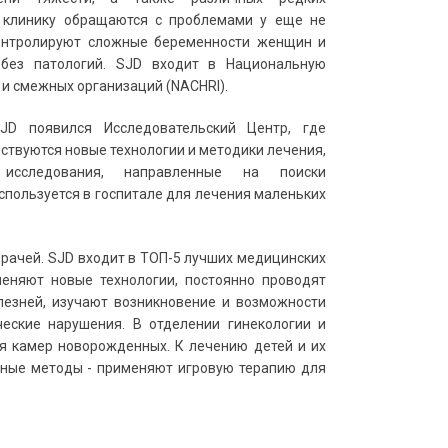
в клинику обращаются с проблемами у еще не
онтролируют сложные беременности женщин и
без патологий.
SJD
входит в Национальную
и смежных организаций (NACHRI).
SJD
появился
Исследовательский Центр, где
ствуются
новые технологии и методики лечения,
 исследования, направленные на поиски
спользуется в госпитале для лечения маленьких
врачей.
SJD
входит в ТОП-5 лучших медицинских
еняют новые технологии
,
постоянно проводят
езней,
изучают возникновение и
возможности
еские нарушения.
В отделении гинекологии и
ля камер новорожденных
. К лечению детей и их
вные методы - применяют игровую терапию для