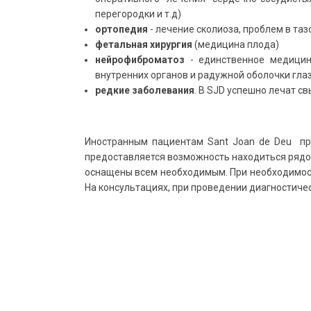
перегородки и т.д)
ортопедия
- лечение сколиоза, проблем в та
фетальная хирургия
(медицина плода)
нейрофиброматоз
- единственное медицин
внутренних органов и радужной оболочки гла
редкие заболевания
. В SJD успешно лечат с
Иностранным пациентам Sant Joan de Deu пр
предоставляется возможность находиться рядом
оснащены всем необходимым. При необходимости
На консультациях, при проведении диагностиче