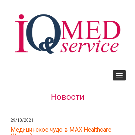
Skip
to
main
content
Toggle
navigati
Новости
29/10/2021
Медицинское чудо в MAX Healthcare