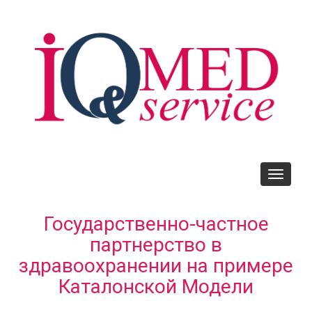
Skip
to
main
content
Toggle
navigati
Государственно-частное
партнерство в
здравоохранении на примере
Каталонской Модели