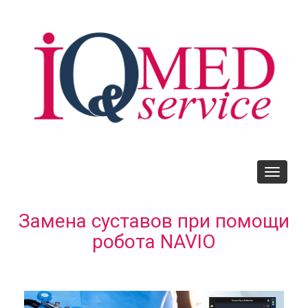
Skip
to
main
content
Toggle
navigati
Замена суставов при помощи
робота NAVIO