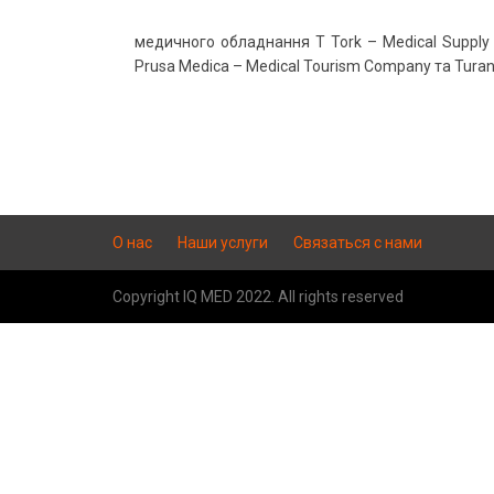
медичного обладнання T Tork – Medical Supply 
Prusa Medica – Medical Tourism Company та Turan
О нас
Наши услуги
Связаться с нами
Copyright IQ MED 2022. All rights reserved