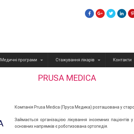
Медичні програми
Стажування лікарів
Контакти
+
+
PRUSA MEDICA
Компанія Prusa Medica (Пруса Медика) розташована у старо
Займається організацією лікування іноземних пацієнтів 
основних напрямків є роботизована ортопедія.