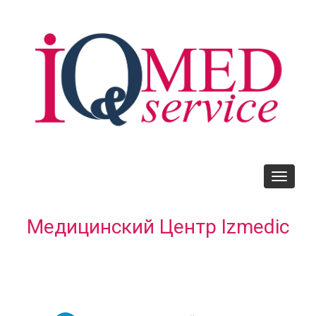
Skip
to
main
content
Toggle
navigati
Медицинский Центр Izmedic