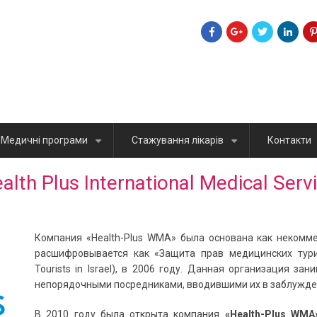
Медичні програми
Стажування лікарів
Контакти
+
+
alth Plus International Medical Serv
Компания «Health-Plus WMA» была основана как некомм
расшифровывается как «Защита прав медицинских турист
Tourists in Israel), в 2006 году. Данная организация 
непорядочными посредниками, вводившими их в заблужде
В 2010 году была открыта компания
«Health-Plus WMA