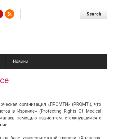
Search
Поиск
Новини
ice
ерческая организация «ПРОМТИ» (PROMTI), что
ов в Израиле» (Protecting Rights Of Medical
занималась помощью пациентам, столкнувшимся с
ние.
»
на базе университетской клиники «Хадасса»,