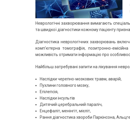
Неврологічні захворювання вимагають спеціальн
та швидкої діагностики кожному пацієнту призна
Діагностика неврологічних захворювань включа
комп'ютерна томографія, позитронно-емісійна 
можливість отримати інформацію про особливості
Найбільш затребувані запити на лікування невро
Наслідки черепно-мозкових травм, аварій,
Пухлини головного мозку,
Епілепсія,
Наслідки інсультів
Дитячий церебральний параліч,
Енцефаліт, менінгіт, мієліт,
Рання діагностика хвороби Паркінсона, Альцгей