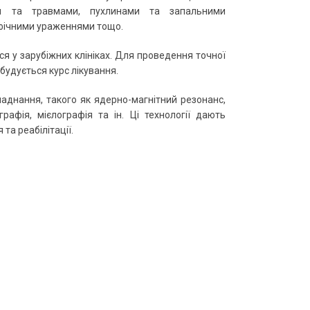
ми та травмами, пухлинами та запальними
фічними ураженнями тощо.
я у зарубіжних клініках. Для проведення точної
будується курс лікування.
аднання, такого як ядерно-магнітний резонанс,
рафія, мієлографія та ін. Ці технології дають
та реабілітації.