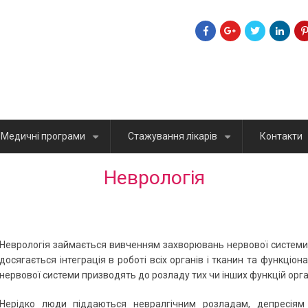
Медичні програми
Стажування лікарів
Контакти
+
+
Неврологія
Неврологія займається вивченням захворювань нервової системи. 
досягається інтеграція в роботі всіх органів і тканин та функціо
нервової системи призводять до розладу тих чи інших функцій орган
Нерідко люди піддаються невралгічним розладам, депресіям 