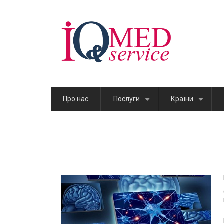
Skip
to
main
content
Про нас
Послуги
Країни
+
+