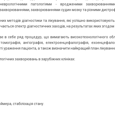
неврологічними патологіями - вродженими захворювання
захворюваннями, захворюваннями судин мозку та різними дистро
их методів діагностики та лікування, які успішно використовуютьс
чається спектр діагностичних заходів, на результатах яких згодом 
є в себе ряд процедур, що вимагають високотехнологічного обл
томографія, ангіографія, електроенцефалографія, ехоенцефалог
 ураження пацієнта, а також визначити найкращий план лікування 
логічних захворювань в зарубіжних клініках:
мера, стабілізація стану.